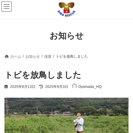
コ
ナ
ン
ビ
テ
ゲ
ン
ー
ツ
シ
へ
ョ
お知らせ
ス
ン
キ
に
ッ
移
プ
動
ホーム
お知らせ
保護
トビを放鳥しました
トビを放鳥しました
最
2025年8月13日
2025年9月3日
Oyamada_HQ
終
更
新
日
時
: