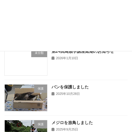
投
固
固
«
1
2
定
定
稿
ペ
ペ
ー
ー
最近の投稿
の
ジ
ジ
ペ
第24回鳥類学講座延期のお知らせ
未分類
2026年1月10日
ー
ジ
送
バンを保護しました
り
保護
2025年10月28日
メジロを放鳥しました
保護
2025年9月25日